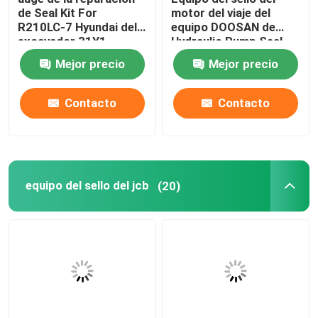
de Seal Kit For
motor del viaje del
R210LC-7 Hyundai del
equipo DOOSAN de
Anillo hidráulico del almacenador intermediario
excavador 31Y1-
Hydraulic Pump Seal
15880
del excavador DX225
Mejor precio
Mejor precio
Anillo hidráulico del desgaste
Contacto
Contacto
Sello de goma hidráulico
Caja del anillo o
equipo del sello del jcb
(20)
Piezas del motor de la pompa hydráulica
Piezas de Electric del excavador
Excavador Spare Parts