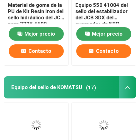
Material de goma de la
Equipo 550 41004 del
PU de Kit Resin Iron del
sello del estabilizador
Juego de sellos para cargador
sello hidráulico del JCB
del JCB 3DX del
para 332Y-5599
excavador de NBR
PTFE
Mejor precio
Mejor precio
Contacto
Contacto
Equipo del sello de KOMATSU
(17)