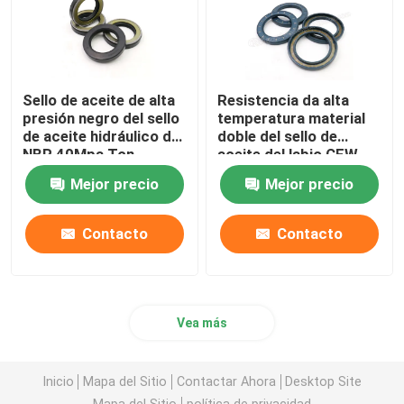
Sello de aceite de alta
Resistencia da alta
presión negro del sello
temperatura material
de aceite hidráulico de
doble del sello de
NBR 40Mpa Tcn
aceite del labio CFW
FKM
Mejor precio
Mejor precio
Contacto
Contacto
Vea más
Inicio
Mapa del Sitio
Contactar Ahora
Desktop Site
Mapa del Sitio
política de privacidad