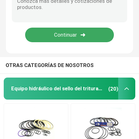
Anillo hidráulico del almacenador intermediario
Anillo hidráulico del desgaste
Sello de goma hidráulico
OTRAS CATEGORÍAS DE NOSOTROS
Caja del anillo o
Equipo hidráulico del sello del triturador
(20)
Piezas del motor de la pompa hydráulica
Piezas de Electric del excavador
Excavador Spare Parts