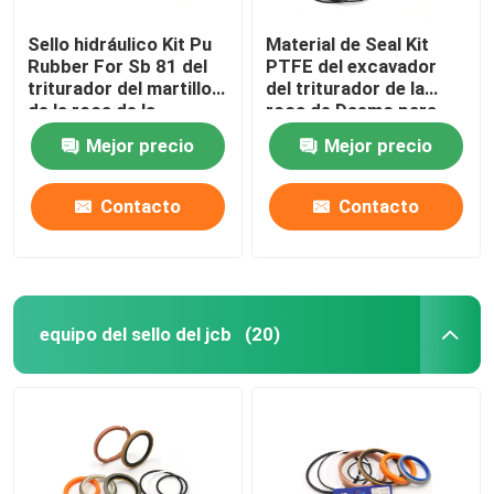
Sello hidráulico Kit Pu
Material de Seal Kit
Juego de sellos para cargador
Rubber For Sb 81 del
PTFE del excavador
triturador del martillo
del triturador de la
de la roca de la
roca de Daemo para
reparación
DMB 140
Mejor precio
Mejor precio
Contacto
Contacto
equipo del sello del jcb
(20)