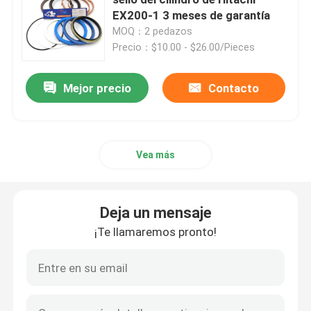
EX200-1 3 meses de garantía
MOQ：2 pedazos
Excavador Seal Kit
Precio：$10.00 - $26.00/Pieces
equipo del sello del jcb
Mejor precio
Contacto
Equipo del sello de KOMATSU
Vea más
Rod Seal hidráulico
Deja un mensaje
Sello de aceite hidráulico
¡Te llamaremos pronto!
Sello hidráulico del polvo
Sello hidráulico del pistón