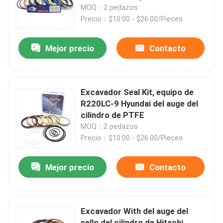
MOQ：2 pedazos
Precio：$10.00 - $26.00/Pieces
Sobre nosotros
Mejor precio
Contacto
Viaje de la fábrica
Control de calidad
Excavador Seal Kit, equipo de
R220LC-9 Hyundai del auge del
cilindro de PTFE
Éntrenos en contacto con
MOQ：2 pedazos
Precio：$10.00 - $26.00/Pieces
Noticias
Mejor precio
Contacto
Casos
Excavador With del auge del
Equipo hidráulico del sello del triturador
sello del cilindro de Hitachi