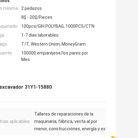
inos:
n mínima:
2 pedazos
8$ - 20$/Pieces
aquetado:
100pcs/GIH POLYBAG, 1000PCS/CTN
ga:
1-7 días laborables
ago:
T/T, Western Union, MoneyGram
fuente:
100000 emparéjese/los pares por
Mes
l excavador 31Y1-15880
Talleres de reparaciones de la
trias aplicables:
maquinaria, fábrica, venta al por
menor, construcciones, energía y ex