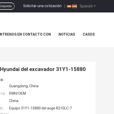
Solicitar una cotización
|
Spanish
úsqueda
NTRENOS EN CONTACTO CON
NOTICIAS
CASOS
7 Hyundai del excavador 31Y1-15880
to:
Guangdong, China
rca:
RWH/OEM
China
o:
Equipo 31Y1-15880 del auge R210LC-7