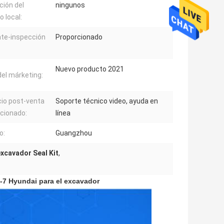
ción del
ningunos
o local:
nte-inspección
Proporcionado
Nuevo producto 2021
del márketing:
cio post-venta
Soporte técnico video, ayuda en
cionado:
línea
o:
Guangzhou
xcavador Seal Kit
,
C-7 Hyundai para el excavador