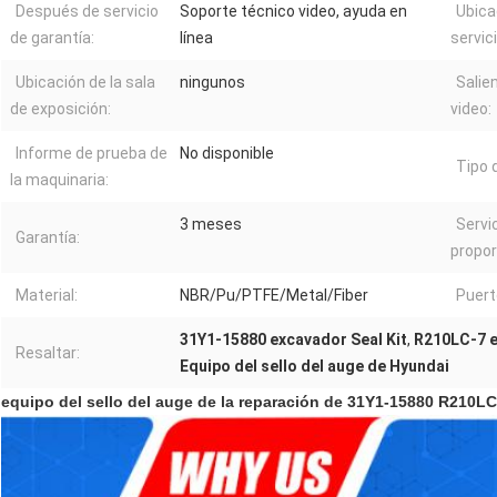
Después de servicio
Soporte técnico video, ayuda en
Ubica
de garantía:
línea
servici
Ubicación de la sala
ningunos
Salie
de exposición:
video:
Informe de prueba de
No disponible
Tipo 
la maquinaria:
3 meses
Servi
Garantía:
propor
Material:
NBR/Pu/PTFE/Metal/Fiber
Puert
31Y1-15880 excavador Seal Kit
,
R210LC-7 e
Resaltar:
Equipo del sello del auge de Hyundai
equipo del sello del auge de la reparación de 31Y1-15880 R210L