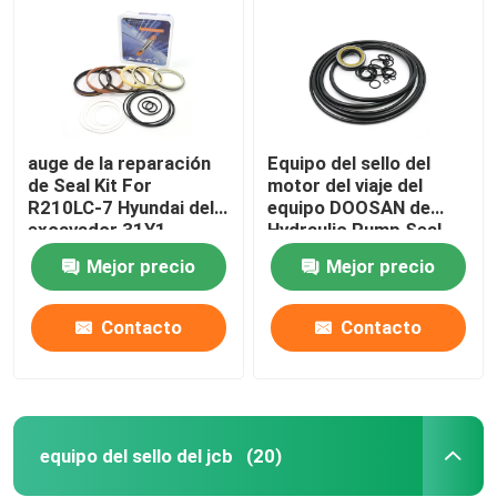
auge de la reparación
Equipo del sello del
de Seal Kit For
motor del viaje del
R210LC-7 Hyundai del
equipo DOOSAN de
excavador 31Y1-
Hydraulic Pump Seal
15880
del excavador DX225
Mejor precio
Mejor precio
Contacto
Contacto
Hogar
Productos
equipo del sello del jcb
(20)
Vídeos