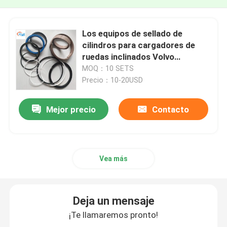
Los equipos de sellado de
cilindros para cargadores de
ruedas inclinados Volvo
L150c/D/E/F Voe11708825
MOQ：10 SETS
11709018 11709025 11709026
Precio：10-20USD
11709028
Mejor precio
Contacto
Vea más
Deja un mensaje
¡Te llamaremos pronto!