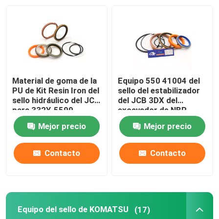
Sobre nosotros
Viaje de la fábrica
Material de goma de la
Equipo 550 41004 del
Control de calidad
PU de Kit Resin Iron del
sello del estabilizador
sello hidráulico del JCB
del JCB 3DX del
para 332Y-5599
excavador de NBR
PTFE
Éntrenos en contacto con
Mejor precio
Mejor precio
Noticias
Contacto
Contacto
Casos
Equipo del sello de KOMATSU
(17)
Equipo hidráulico del sello del triturador