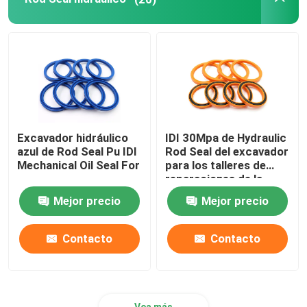
Anillo hidráulico del almacenador intermediario
Anillo hidráulico del desgaste
Sello de goma hidráulico
Excavador hidráulico
IDI 30Mpa de Hydraulic
azul de Rod Seal Pu IDI
Rod Seal del excavador
Caja del anillo o
Mechanical Oil Seal For
para los talleres de
reparaciones de la
maquinaria
Mejor precio
Mejor precio
Piezas del motor de la pompa hydráulica
Contacto
Contacto
Piezas de Electric del excavador
Excavador Spare Parts
Vea más