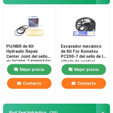
Excavador Seal Kit
equipo del sello del jcb
Equipo del sello de KOMATSU
PU/NBR de Kit
Excavador mecánico
Hydraulic Repair
de Kit For Komatsu
Center Joint del sello
PC200-7 del sello de la
Rod Seal hidráulico
de PC200-7 KOMATSU
válvula de control
Mejor precio
Mejor precio
Sello de aceite hidráulico
Contacto
Contacto
Sello hidráulico del polvo
Sello hidráulico del pistón
Rod Seal hidráulico
(20)