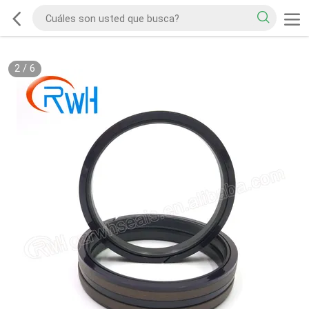
2
/
6