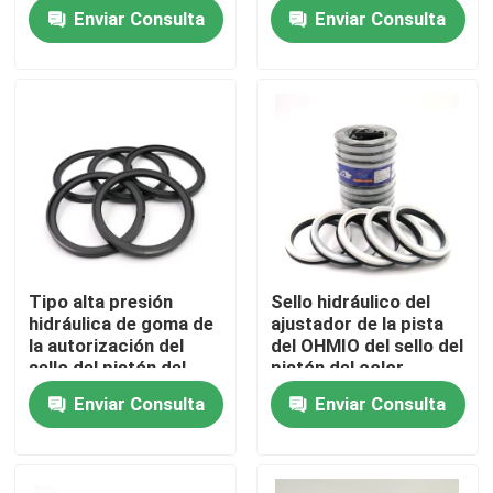
construcción
correa eslabonada
Enviar Consulta
Enviar Consulta
Sobre nosotros
Viaje de la fábrica
Control de calidad
Éntrenos en contacto con
Tipo alta presión
Sello hidráulico del
hidráulica de goma de
ajustador de la pista
Noticias
la autorización del
del OHMIO del sello del
sello del pistón del
pistón del color
acuerdo
blanco negro
Enviar Consulta
Enviar Consulta
Casos
Equipo hidráulico del sello del triturador