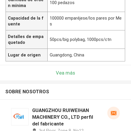
100 pedazos
n mínima
Capacidad de la f
100000 emparéjese/los pares por Me
uente
s
Detalles de empa
50pcs/big polybag, 1000pcs/ctn
quetado
Lugar de origen
Guangdong, China
Vea más
SOBRE NOSOTROS
GUANGZHOU RUIWEIHAN
MACHINERY CO., LTD perfil
del fabricante
3rd Floor, Zone B, No12,