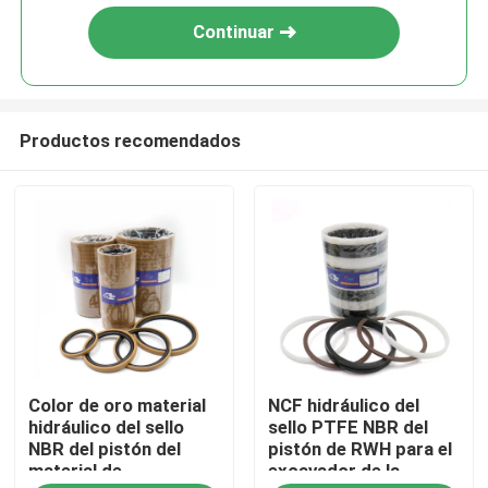
Continuar
Productos recomendados
Hogar
Color de oro material
NCF hidráulico del
Productos
hidráulico del sello
sello PTFE NBR del
NBR del pistón del
pistón de RWH para el
material de
excavador de la
Vídeos