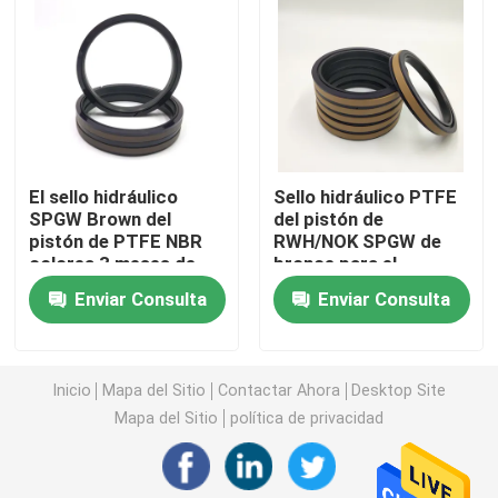
Excavador Seal Kit
equipo del sello del jcb
El sello hidráulico
Sello hidráulico PTFE
Equipo del sello de KOMATSU
SPGW Brown del
del pistón de
pistón de PTFE NBR
RWH/NOK SPGW de
colorea 3 meses de
bronce para el
Rod Seal hidráulico
garantía
excavador
Enviar Consulta
Enviar Consulta
Sello de aceite hidráulico
Inicio
Mapa del Sitio
Contactar Ahora
Desktop Site
Sello hidráulico del polvo
Mapa del Sitio
política de privacidad
Sello hidráulico del pistón