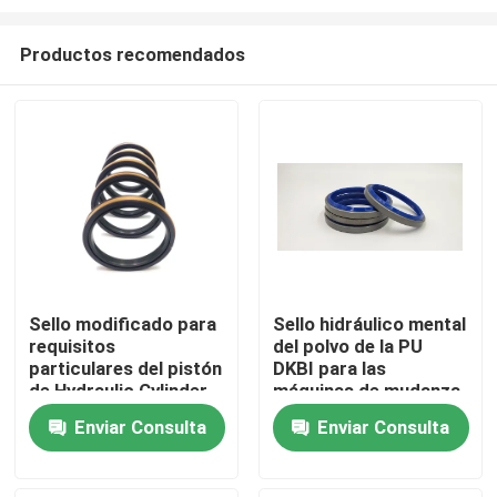
Productos recomendados
Sello modificado para
Sello hidráulico mental
requisitos
del polvo de la PU
Hogar
particulares del pistón
DKBI para las
de Hydraulic Cylinder
máquinas de mudanza
Seal DSI Spgw del
de la tierra
Productos
Enviar Consulta
Enviar Consulta
excavador
Vídeos