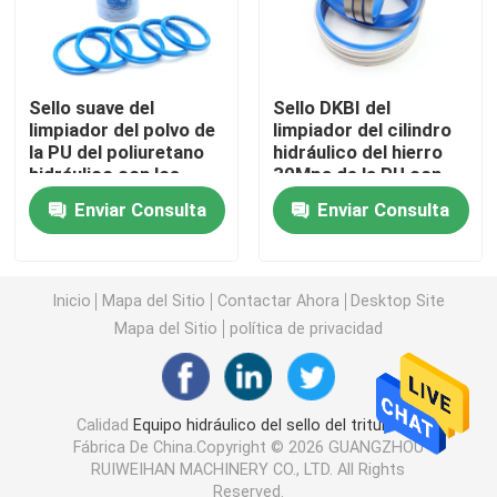
Excavador Seal Kit
Sello suave del
Sello DKBI del
equipo del sello del jcb
limpiador del polvo de
limpiador del cilindro
la PU del poliuretano
hidráulico del hierro
hidráulico con los
30Mpa de la PU con
dientes
color azul
Equipo del sello de KOMATSU
Enviar Consulta
Enviar Consulta
Rod Seal hidráulico
Inicio
Mapa del Sitio
Contactar Ahora
Desktop Site
Mapa del Sitio
política de privacidad
Sello de aceite hidráulico
Sello hidráulico del polvo
Calidad
Equipo hidráulico del sello del triturador
Fábrica De China.Copyright © 2026 GUANGZHOU
RUIWEIHAN MACHINERY CO., LTD. All Rights
Sello hidráulico del pistón
Reserved.