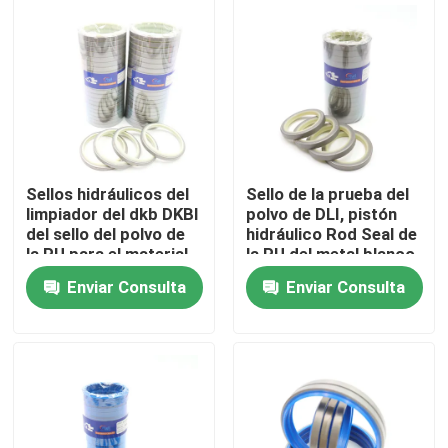
Sobre nosotros
Viaje de la fábrica
Control de calidad
Sellos hidráulicos del
Sello de la prueba del
limpiador del dkb DKBI
polvo de DLI, pistón
del sello del polvo de
hidráulico Rod Seal de
Éntrenos en contacto con
la PU para el material
la PU del metal blanco
de construcción
Enviar Consulta
Enviar Consulta
Noticias
Casos
Equipo hidráulico del sello del triturador