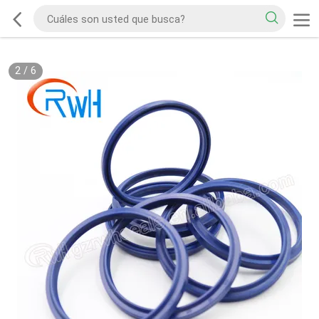
2
/
6