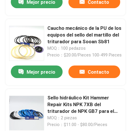
Mejor precio
Contacto
Caucho mecánico de la PU de los
equipos del sello del martillo del
triturador para Sooan Sb81
MOQ：100 pedazos
Precio：$20.00/Pieces 100-499 Pieces
Mejor precio
Contacto
Sello hidráulico Kit Hammer
Repair Kits NPK 7XB del
triturador de NPK GB7 para el
excavador de la correa
MOQ：2 piezas
eslabonada
Precio：$11.00 - $80.00/Pieces