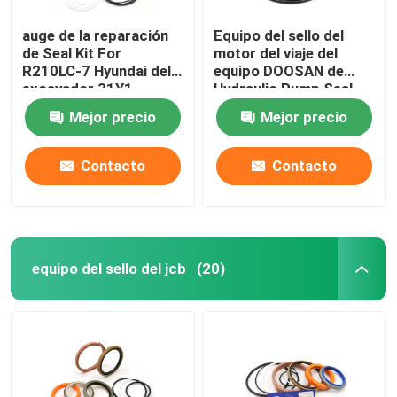
auge de la reparación
Equipo del sello del
Juego de sellos para cargador
de Seal Kit For
motor del viaje del
R210LC-7 Hyundai del
equipo DOOSAN de
excavador 31Y1-
Hydraulic Pump Seal
15880
del excavador DX225
Mejor precio
Mejor precio
Contacto
Contacto
equipo del sello del jcb
(20)