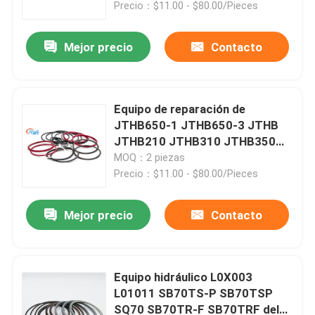
Precio：$11.00 - $80.00/Pieces
Mejor precio
Contacto
Equipo de reparación de
JTHB650-1 JTHB650-3 JTHB
JTHB210 JTHB310 JTHB350
JTHB450 JTHB650 para el
MOQ：2 piezas
excavador Spare Parts
Precio：$11.00 - $80.00/Pieces
Mejor precio
Contacto
Hogar
Productos
Equipo hidráulico L0X003
L01011 SB70TS-P SB70TSP
SQ70 SB70TR-F SB70TRF del
Vídeos