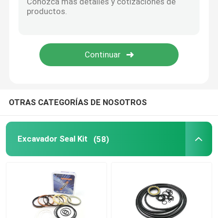
Anillo hidráulico del almacenador intermediario
Anillo hidráulico del desgaste
Sello de goma hidráulico
OTRAS CATEGORÍAS DE NOSOTROS
Caja del anillo o
Excavador Seal Kit
(58)
Piezas del motor de la pompa hydráulica
Piezas de Electric del excavador
Excavador Spare Parts