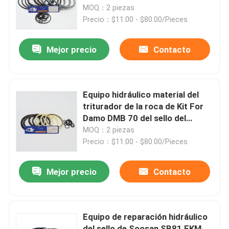
sello del triturador de SOOSAN
MOQ：2 piezas
SB70
Precio：$11.00 - $80.00/Pieces
Sobre nosotros
Mejor precio
Contacto
Viaje de la fábrica
Control de calidad
Equipo hidráulico material del
triturador de la roca de Kit For
Damo DMB 70 del sello del
Éntrenos en contacto con
martillo de PTFE
MOQ：2 piezas
Precio：$11.00 - $80.00/Pieces
Noticias
Mejor precio
Contacto
Casos
Equipo de reparación hidráulico
Equipo hidráulico del sello del triturador
del sello de Soosan SB81 FKM