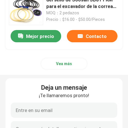
para el excavador de la correa
eslabonada
MOQ：2 pedazos
Excavador Seal Kit
Precio：$16.00 - $50.00/Pieces
equipo del sello del jcb
Mejor precio
Contacto
Equipo del sello de KOMATSU
Vea más
Rod Seal hidráulico
Deja un mensaje
Sello de aceite hidráulico
¡Te llamaremos pronto!
Sello hidráulico del polvo
Sello hidráulico del pistón