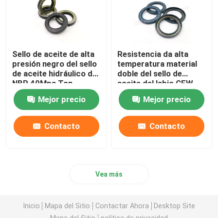
Sello de aceite de alta
Resistencia da alta
presión negro del sello
temperatura material
de aceite hidráulico de
doble del sello de
NBR 40Mpa Tcn
aceite del labio CFW
FKM
Mejor precio
Mejor precio
Contacto
Contacto
Vea más
Inicio
Mapa del Sitio
Contactar Ahora
Desktop Site
Mapa del Sitio
política de privacidad