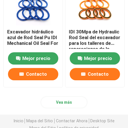
Excavador hidráulico
IDI 30Mpa de Hydraulic
azul de Rod Seal Pu IDI
Rod Seal del excavador
Mechanical Oil Seal For
para los talleres de
reparaciones de la
maquinaria
Mejor precio
Mejor precio
Contacto
Contacto
Vea más
Inicio
Mapa del Sitio
Contactar Ahora
Desktop Site
Mapa del Sitio
política de privacidad