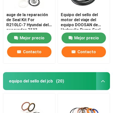
auge de la reparación
Equipo del sello del
de Seal Kit For
motor del viaje del
R210LC-7 Hyundai del
equipo DOOSAN de
excavador 31Y1-
Hydraulic Pump Seal
15880
del excavador DX225
Mejor precio
Mejor precio
Contacto
Contacto
equipo del sello del jcb
(20)