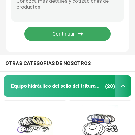
Anillo hidráulico del almacenador intermediario
Anillo hidráulico del desgaste
Sello de goma hidráulico
OTRAS CATEGORÍAS DE NOSOTROS
Caja del anillo o
Equipo hidráulico del sello del triturador
(20)
Piezas del motor de la pompa hydráulica
Piezas de Electric del excavador
Excavador Spare Parts