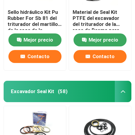
Sello hidráulico Kit Pu
Material de Seal Kit
Juego de sellos para cargador
Rubber For Sb 81 del
PTFE del excavador
triturador del martillo
del triturador de la
de la roca de la
roca de Daemo para
reparación
DMB 140
Mejor precio
Mejor precio
Contacto
Contacto
Excavador Seal Kit
(58)