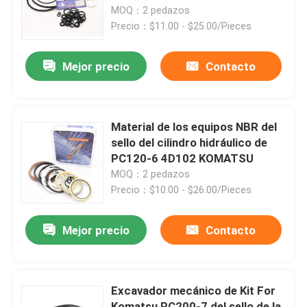
PC200-7
MOQ：2 pedazos
Precio：$11.00 - $25.00/Pieces
Sobre nosotros
Mejor precio
Contacto
Viaje de la fábrica
Control de calidad
Material de los equipos NBR del
sello del cilindro hidráulico de
PC120-6 4D102 KOMATSU
Éntrenos en contacto con
MOQ：2 pedazos
Precio：$10.00 - $26.00/Pieces
Noticias
Mejor precio
Contacto
Casos
Excavador mecánico de Kit For
Equipo hidráulico del sello del triturador
Komatsu PC200-7 del sello de la