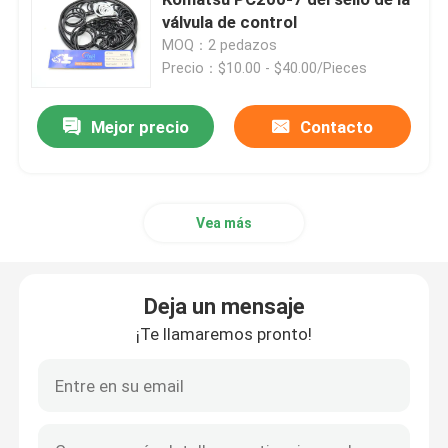
válvula de control
MOQ：2 pedazos
Excavador Seal Kit
Precio：$10.00 - $40.00/Pieces
equipo del sello del jcb
Mejor precio
Contacto
Equipo del sello de KOMATSU
Vea más
Rod Seal hidráulico
Deja un mensaje
Sello de aceite hidráulico
¡Te llamaremos pronto!
Sello hidráulico del polvo
Sello hidráulico del pistón