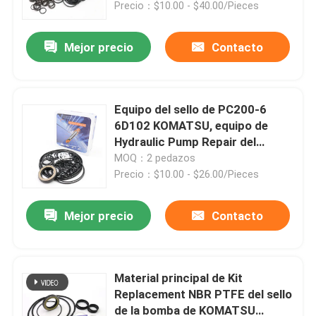
Precio：$10.00 - $40.00/Pieces
Mejor precio
Contacto
Equipo del sello de PC200-6
6D102 KOMATSU, equipo de
Hydraulic Pump Repair del
excavador
MOQ：2 pedazos
Precio：$10.00 - $26.00/Pieces
Mejor precio
Contacto
Hogar
Productos
Material principal de Kit
Replacement NBR PTFE del sello
de la bomba de KOMATSU
Vídeos