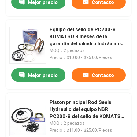
Mejor precio
Contacto
Equipo del sello de PC200-8
KOMATSU 3 meses de la
garantía del cilindro hidráulico
de la reparación de equipo del
MOQ：2 pedazos
sello
Precio：$10.00 - $26.00/Pieces
Mejor precio
Contacto
Pistón principal Rod Seals
Hydraulic del equipo NBR
PC200-8 del sello de KOMATSU
de la bomba
MOQ：2 pedazos
Precio：$11.00 - $25.00/Pieces