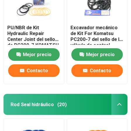
PU/NBR de Kit
Excavador mecánico
Hydraulic Repair
de Kit For Komatsu
Center Joint del sello
PC200-7 del sello de la
de PC200-7 KOMATSU
válvula de control
Mejor precio
Mejor precio
Contacto
Contacto
Rod Seal hidráulico
(20)