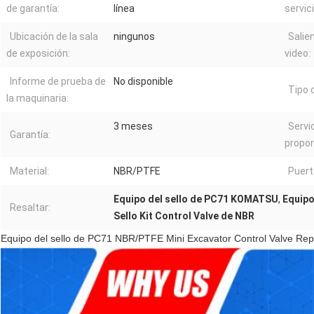
de garantía:
línea
servici
Ubicación de la sala
ningunos
Salie
de exposición:
video:
Informe de prueba de
No disponible
Tipo 
la maquinaria:
3 meses
Servi
Garantía:
propor
Material:
NBR/PTFE
Puert
Equipo del sello de PC71 KOMATSU
,
Equipo
Resaltar:
Sello Kit Control Valve de NBR
Equipo del sello de PC71 NBR/PTFE Mini Excavator Control Valve R