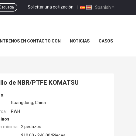
Solicitar una cotización
|
Spanish
úsqueda
NTRENOS EN CONTACTO CON
NOTICIAS
CASOS
 sello de NBR/PTFE KOMATSU
to:
Guangdong, China
rca:
RWH
inos:
n mínima:
2 pedazos
$10.00 - $40.00/Pieces