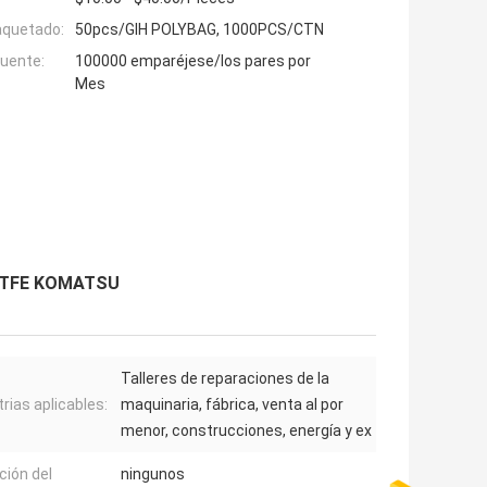
aquetado:
50pcs/GIH POLYBAG, 1000PCS/CTN
fuente:
100000 emparéjese/los pares por
Mes
R/PTFE KOMATSU
Talleres de reparaciones de la
trias aplicables:
maquinaria, fábrica, venta al por
menor, construcciones, energía y ex
ción del
ningunos