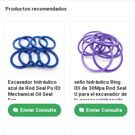
Productos recomendados
Excavador hidráulico
sello hidráulico Ring
azul de Rod Seal Pu IDI
IDI de 30Mpa Rod Seal
Mechanical Oil Seal
U para el excavador de
Hogar
For
la correa eslabonada
Enviar Consulta
Enviar Consulta
Productos
Vídeos