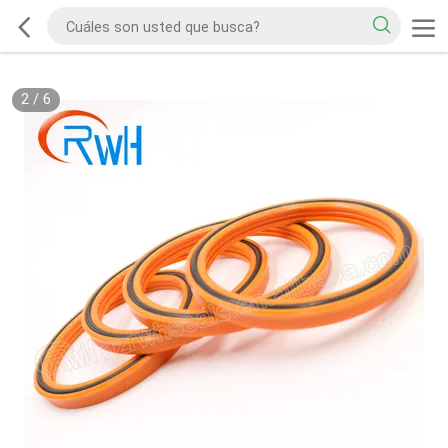
2
/
6