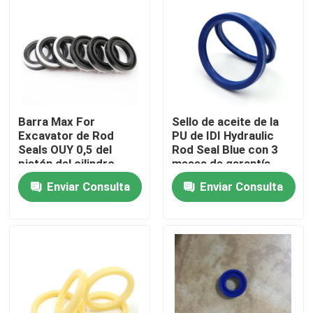
Sobre nosotros
Viaje de la fábrica
Barra Max For
Sello de aceite de la
Control de calidad
Excavator de Rod
PU de IDI Hydraulic
Seals OUY 0,5 del
Rod Seal Blue con 3
pistón del cilindro
meses de garantía
Éntrenos en contacto con
hidráulico
Enviar Consulta
Enviar Consulta
Noticias
Casos
Equipo hidráulico del sello del triturador