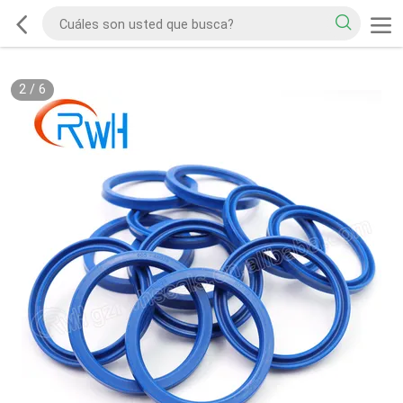
2
/
6