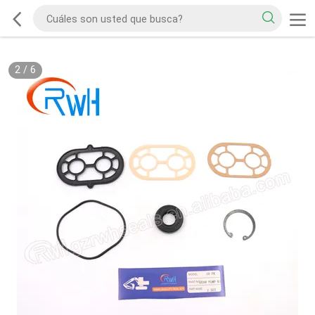
2
/
6