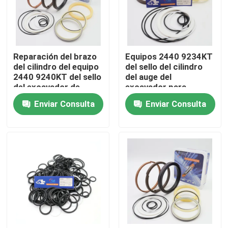
Sobre nosotros
Reparación del brazo
Equipos 2440 9234KT
Viaje de la fábrica
del cilindro del equipo
del sello del cilindro
2440 9240KT del sello
del auge del
del excavador de
excavador para
Control de calidad
Daewoo DH300 5 7
Daewoo DH220 5
Enviar Consulta
Enviar Consulta
Éntrenos en contacto con
Noticias
Casos
Equipo hidráulico del sello del triturador