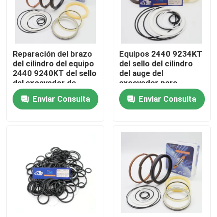
Sobre nosotros
Reparación del brazo
Equipos 2440 9234KT
Viaje de la fábrica
del cilindro del equipo
del sello del cilindro
2440 9240KT del sello
del auge del
del excavador de
excavador para
Control de calidad
Daewoo DH300 5 7
Daewoo DH220 5
Enviar Consulta
Enviar Consulta
Éntrenos en contacto con
Noticias
Casos
Equipo hidráulico del sello del triturador