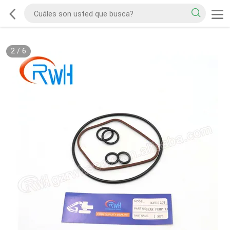
2
/
6