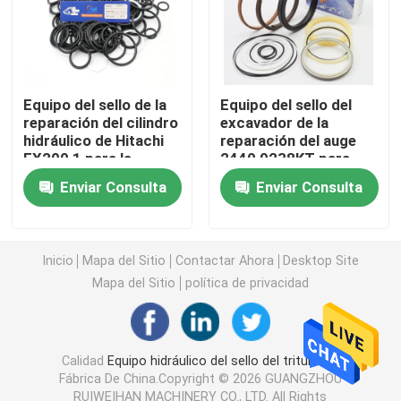
Excavador Seal Kit
equipo del sello del jcb
Equipo del sello de la
Equipo del sello del
reparación del cilindro
excavador de la
hidráulico de Hitachi
reparación del auge
EX200 1 para la
2440 9238KT para
Equipo del sello de KOMATSU
válvula de control del
Daewoo DH300 5
Enviar Consulta
Enviar Consulta
excavador
DH300 7
Rod Seal hidráulico
Inicio
Mapa del Sitio
Contactar Ahora
Desktop Site
Sello de aceite hidráulico
Mapa del Sitio
política de privacidad
Sello hidráulico del polvo
Calidad
Equipo hidráulico del sello del triturador
Fábrica De China.Copyright © 2026 GUANGZHOU
Sello hidráulico del pistón
RUIWEIHAN MACHINERY CO., LTD. All Rights