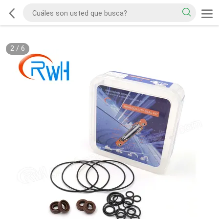
2
/
6