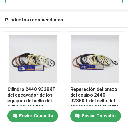
Productos recomendados
Cilindro 2440 9339KT
Reparación del brazo
Hogar
del excavador de los
del equipo 2440
equipos del sello del
9236KT del sello del
cubo de Daewoo
excavador del cilindro
Productos
DH220 5
de Daewoo DH220 5
Enviar Consulta
Enviar Consulta
Vídeos