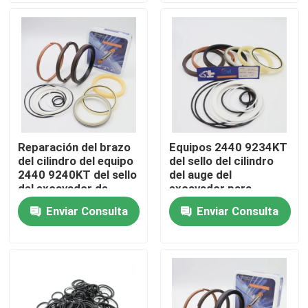
Sobre nosotros
Viaje de la fábrica
Control de calidad
Reparación del brazo
Equipos 2440 9234KT
del cilindro del equipo
del sello del cilindro
Éntrenos en contacto con
2440 9240KT del sello
del auge del
del excavador de
excavador para
Daewoo DH300 5 7
Daewoo DH220 5
Enviar Consulta
Enviar Consulta
Noticias
Casos
Equipo hidráulico del sello del triturador