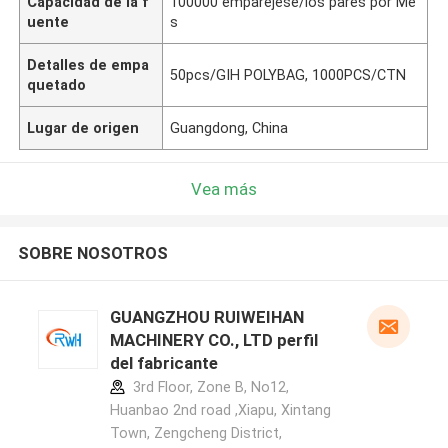
Capacidad de la f
100000 emparéjese/los pares por Me
uente
s
Detalles de empa
50pcs/GIH POLYBAG, 1000PCS/CTN
quetado
Lugar de origen
Guangdong, China
Vea más
SOBRE NOSOTROS
GUANGZHOU RUIWEIHAN
MACHINERY CO., LTD perfil
del fabricante
3rd Floor, Zone B, No12,
Huanbao 2nd road ,Xiapu, Xintang
Town, Zengcheng District,