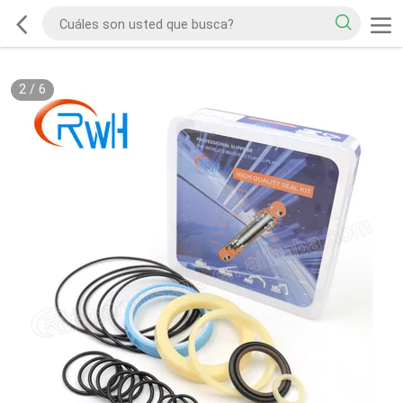
2
/
6