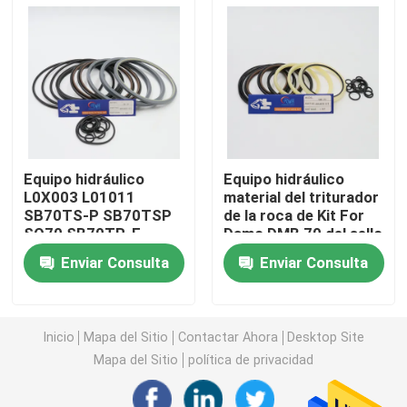
Excavador Seal Kit
equipo del sello del jcb
Equipo del sello de KOMATSU
Equipo hidráulico
Equipo hidráulico
L0X003 L01011
material del triturador
SB70TS-P SB70TSP
de la roca de Kit For
Rod Seal hidráulico
SQ70 SB70TR-F
Damo DMB 70 del sello
SB70TRF del sello del
del martillo de PTFE
Enviar Consulta
Enviar Consulta
triturador de SOOSAN
Sello de aceite hidráulico
SB70
Sello hidráulico del polvo
Inicio
Mapa del Sitio
Contactar Ahora
Desktop Site
Mapa del Sitio
política de privacidad
Sello hidráulico del pistón