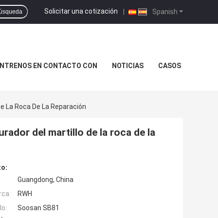
Solicitar una cotización
|
Spanish
úsqueda
NTRENOS EN CONTACTO CON
NOTICIAS
CASOS
o De La Roca De La Reparación
urador del martillo de la roca de la
to:
Guangdong, China
rca:
RWH
o:
Soosan SB81