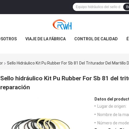
B
OSOTROS
VIAJE DE LA FÁBRICA
CONTROL DE CALIDAD
É
or
Sello Hidráulico Kit Pu Rubber For Sb 81 Del Triturador Del Martill
Sello hidráulico Kit Pu Rubber For Sb 81 del trit
reparación
Datos del produc
Lugar de origen:
Nombre de la ma
Número de model