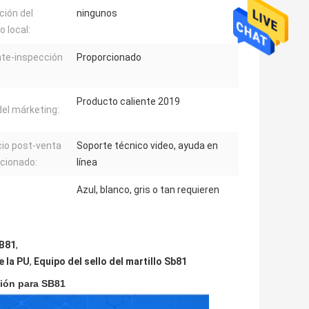
ción del
ningunos
o local:
nte-inspección
Proporcionado
Producto caliente 2019
del márketing:
cio post-venta
Soporte técnico video, ayuda en
cionado:
línea
Azul, blanco, gris o tan requieren
SB81
,
e la PU
,
Equipo del sello del martillo Sb81
ación para SB81