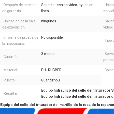
Después de servicio
Soporte técnico video, ayuda en
Ubica
de garantía:
línea
servici
Ubicación de la sala
ningunos
Salie
de exposición:
video:
Informe de prueba de
No disponible
Tipo 
la maquinaria:
3 meses
Servi
Garantía:
propor
Material:
PU+RUBBER
Color:
Puerto:
Guangzhou
Equipo hidráulico del sello del triturador 
Resaltar:
Equipo hidráulico del sello del triturador d
Equipo del sello del triturador del martillo de la roca de la repar