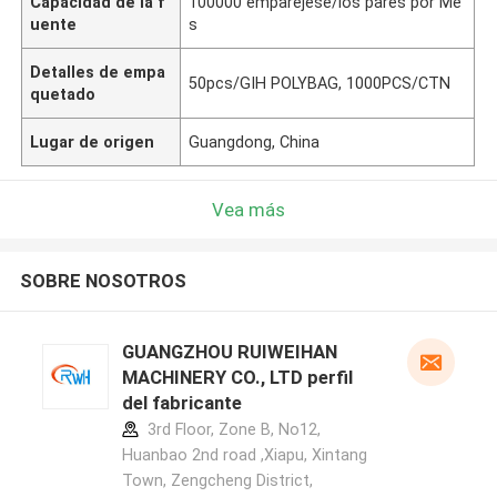
Capacidad de la f
100000 emparéjese/los pares por Me
uente
s
Detalles de empa
50pcs/GIH POLYBAG, 1000PCS/CTN
quetado
Lugar de origen
Guangdong, China
Vea más
SOBRE NOSOTROS
GUANGZHOU RUIWEIHAN
MACHINERY CO., LTD perfil
del fabricante
3rd Floor, Zone B, No12,
Huanbao 2nd road ,Xiapu, Xintang
Town, Zengcheng District,