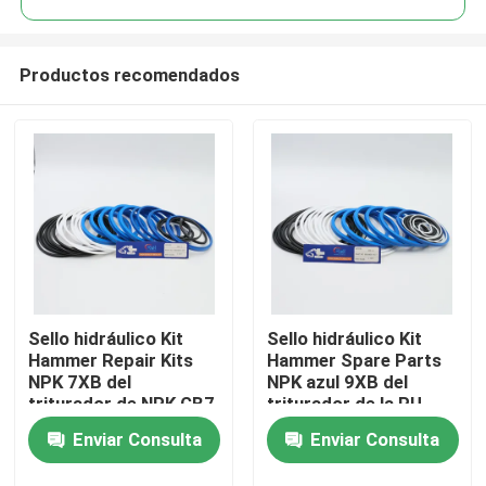
Productos recomendados
Sello hidráulico Kit
Sello hidráulico Kit
Hogar
Hammer Repair Kits
Hammer Spare Parts
NPK 7XB del
NPK azul 9XB del
triturador de NPK GB7
triturador de la PU
Productos
para el excavador de
Enviar Consulta
Enviar Consulta
la correa eslabonada
Vídeos