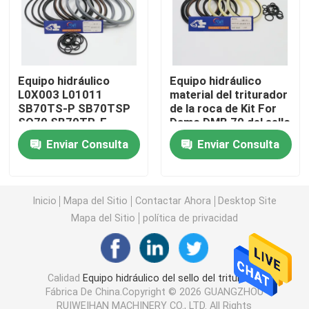
Excavador Seal Kit
equipo del sello del jcb
Equipo hidráulico
Equipo hidráulico
L0X003 L01011
material del triturador
SB70TS-P SB70TSP
de la roca de Kit For
SQ70 SB70TR-F
Damo DMB 70 del sello
Equipo del sello de KOMATSU
SB70TRF del sello del
del martillo de PTFE
Enviar Consulta
Enviar Consulta
triturador de SOOSAN
SB70
Rod Seal hidráulico
Inicio
Mapa del Sitio
Contactar Ahora
Desktop Site
Sello de aceite hidráulico
Mapa del Sitio
política de privacidad
Sello hidráulico del polvo
Calidad
Equipo hidráulico del sello del triturador
Fábrica De China.Copyright © 2026 GUANGZHOU
Sello hidráulico del pistón
RUIWEIHAN MACHINERY CO., LTD. All Rights