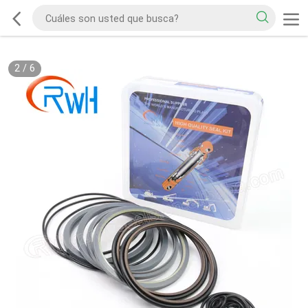
2
/
6