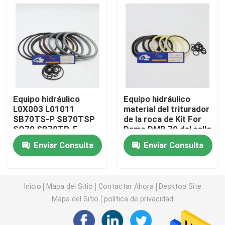
Excavador Seal Kit
equipo del sello del jcb
Equipo del sello de KOMATSU
Equipo hidráulico
Equipo hidráulico
L0X003 L01011
material del triturador
SB70TS-P SB70TSP
de la roca de Kit For
Rod Seal hidráulico
SQ70 SB70TR-F
Damo DMB 70 del sello
SB70TRF del sello del
del martillo de PTFE
Enviar Consulta
Enviar Consulta
triturador de SOOSAN
Sello de aceite hidráulico
SB70
Sello hidráulico del polvo
Inicio
Mapa del Sitio
Contactar Ahora
Desktop Site
Mapa del Sitio
política de privacidad
Sello hidráulico del pistón