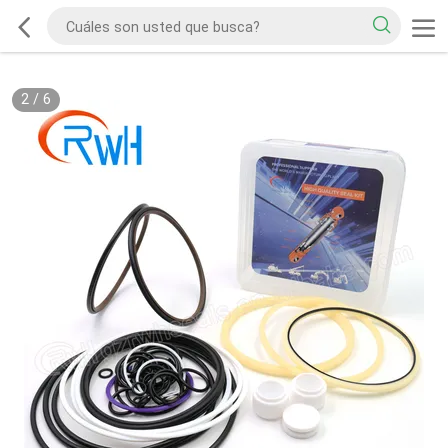
2
/
6