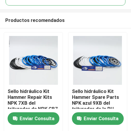
Productos recomendados
Sello hidráulico Kit
Sello hidráulico Kit
Hogar
Hammer Repair Kits
Hammer Spare Parts
NPK 7XB del
NPK azul 9XB del
triturador de NPK GB7
triturador de la PU
Productos
para el excavador de
Enviar Consulta
Enviar Consulta
la correa eslabonada
Vídeos