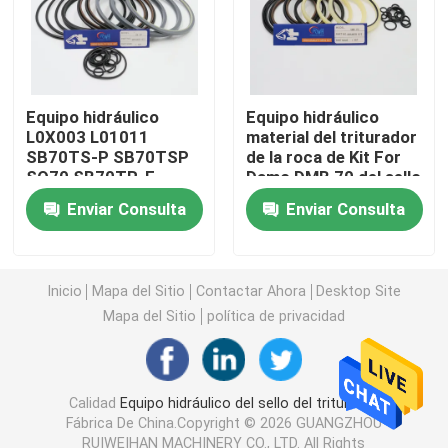
Excavador Seal Kit
equipo del sello del jcb
Equipo hidráulico
Equipo hidráulico
L0X003 L01011
material del triturador
SB70TS-P SB70TSP
de la roca de Kit For
SQ70 SB70TR-F
Damo DMB 70 del sello
Equipo del sello de KOMATSU
SB70TRF del sello del
del martillo de PTFE
Enviar Consulta
Enviar Consulta
triturador de SOOSAN
SB70
Rod Seal hidráulico
Inicio
Mapa del Sitio
Contactar Ahora
Desktop Site
Sello de aceite hidráulico
Mapa del Sitio
política de privacidad
Sello hidráulico del polvo
Calidad
Equipo hidráulico del sello del triturador
Fábrica De China.Copyright © 2026 GUANGZHOU
Sello hidráulico del pistón
RUIWEIHAN MACHINERY CO., LTD. All Rights