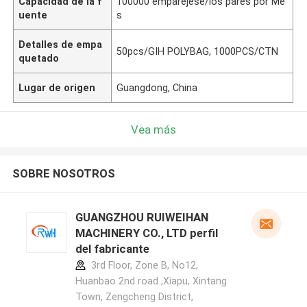
Capacidad de la f
100000 emparéjese/los pares por Me
uente
s
Detalles de empa
50pcs/GIH POLYBAG, 1000PCS/CTN
quetado
Lugar de origen
Guangdong, China
Vea más
SOBRE NOSOTROS
GUANGZHOU RUIWEIHAN
MACHINERY CO., LTD perfil
del fabricante
3rd Floor, Zone B, No12,
Huanbao 2nd road ,Xiapu, Xintang
Town, Zengcheng District,