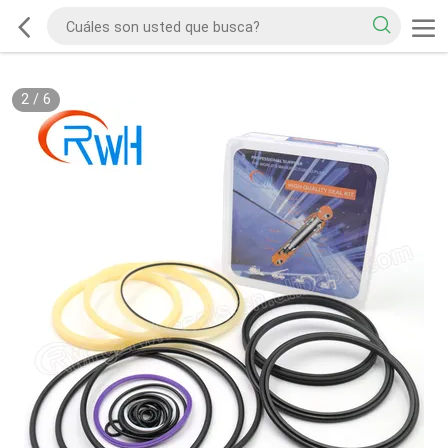
2
/
6